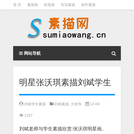
首 页
素描画
铅笔画
写实素描
创作素描
光影素描
伦勃朗
素描结构
钢笔素描画
素描视频教程
网站导航
明星张沃琪素描刘斌学生
刘斌学生素描
刘斌素描
,
大张伟
12-04
1287
刘斌老师与学生素描欣赏:张沃琪明星画。