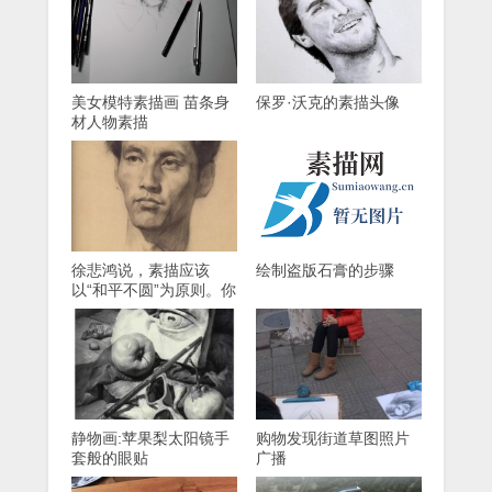
美女模特素描画 苗条身
保罗·沃克的素描头像
材人物素描
徐悲鸿说，素描应该
绘制盗版石膏的步骤
以“和平不圆”为原则。你
真的明白吗？
静物画:苹果梨太阳镜手
购物发现街道草图照片
套般的眼贴
广播