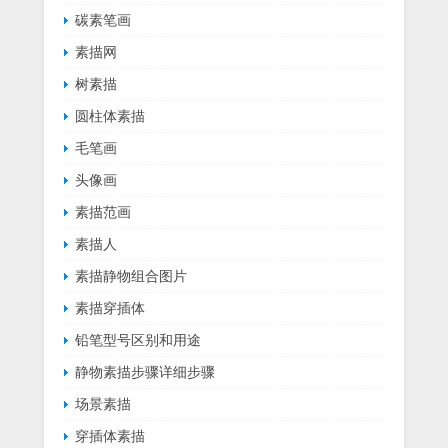
碳素笔画
素描网
树素描
圆柱体素描
毛笔画
头像画
素描范画
素描人
素描静物组合图片
素描穿插体
铅笔型号区别和用途
静物素描步骤详细步骤
场景素描
穿插体素描