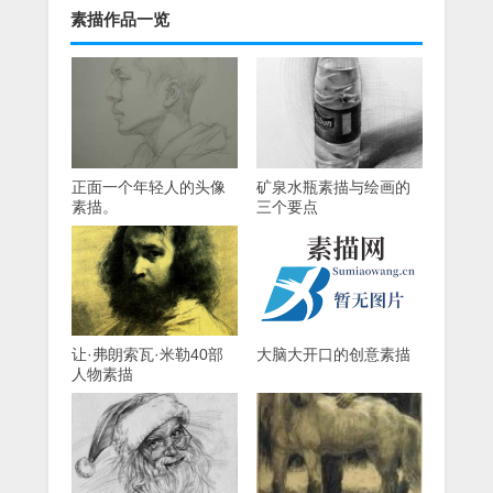
素描作品一览
正面一个年轻人的头像
矿泉水瓶素描与绘画的
素描。
三个要点
让·弗朗索瓦·米勒40部
大脑大开口的创意素描
人物素描