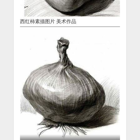
西红柿素描图片 美术作品