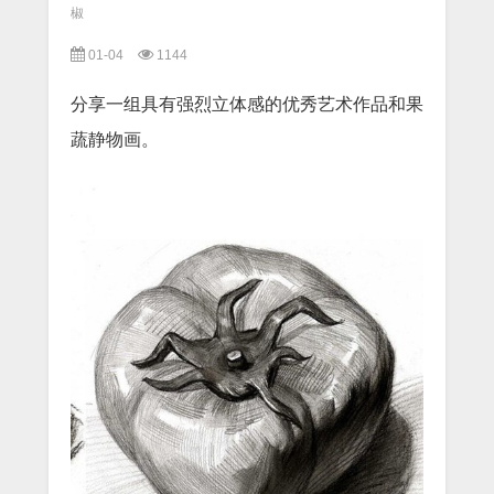
椒
01-04
1144
分享一组具有强烈立体感的优秀艺术作品和果
蔬静物画。