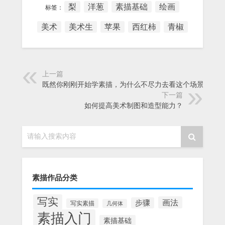
梨
洋葱
素描基础
绘画
标签：
美术
美术生
苹果
西红柿
青椒
上一篇
既然你刚刚开始学素描，为什么不尽力去看这个场景呢？
下一篇
如何提高美术制图和造型能力？
请输入搜索内容
素描作品分类
写实
画法
步骤
写实素描
几何体
素描入门
素描基础