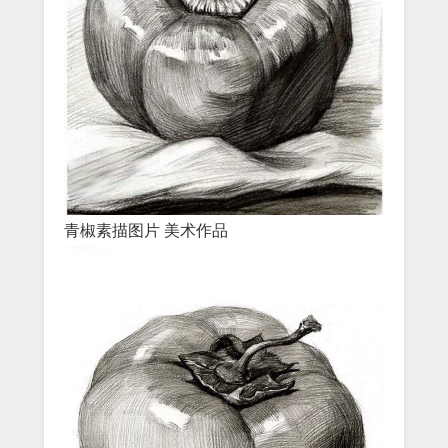
青椒素描图片 美术作品