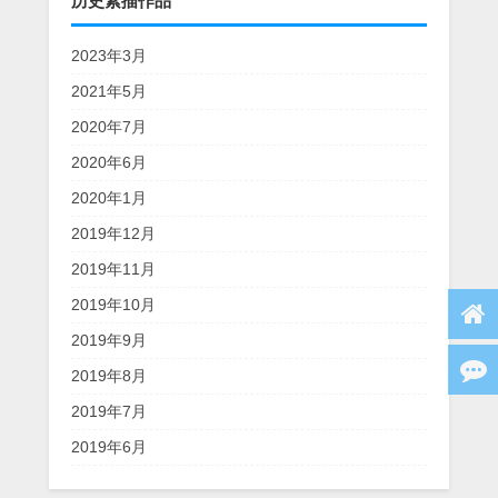
历史素描作品
2023年3月
2021年5月
2020年7月
2020年6月
2020年1月
2019年12月
2019年11月
2019年10月
2019年9月
2019年8月
2019年7月
2019年6月