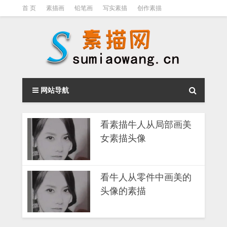
首 页
素描画
铅笔画
写实素描
创作素描
光影素描
伦勃朗
素描结构
钢笔素描画
素描视频教程
网站导航
看素描牛人从局部画美
女素描头像
看牛人从零件中画美的
头像的素描