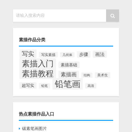
请输入搜索内容
素描作品分类
写实
画法
步骤
写实素描
几何体
素描入门
素描基础
素描教程
素描画
美术生
结构
铅笔画
超写实
铅笔
高清
热点素描作品入口
碳素笔画图片