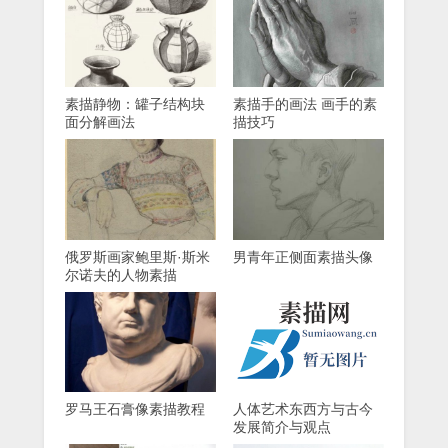
素描静物：罐子结构块
素描手的画法 画手的素
面分解画法
描技巧
俄罗斯画家鲍里斯·斯米
男青年正侧面素描头像
尔诺夫的人物素描
罗马王石膏像素描教程
人体艺术东西方与古今
发展简介与观点