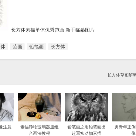
长方体素描单体优秀范画 新手临摹图片
何体
范画
铅笔画
长方体
长方体草图解
像注意
素描静物玻璃器皿组
铅笔画之用铅笔画出
男青年正侧
合画法教程
超写实动物素描
像