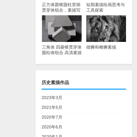
正方体圆锥圆柱穿插
短期素描绘画思考与
贯穿体组合，素描写
工具探索
生石膏几何体高清照
片
三角体 四菱锥贯穿体
雄狮和雌狮素描
圆柱体组合 高清素描
写生照片
历史素描作品
2023年3月
2021年5月
2020年7月
2020年6月
2020年1月