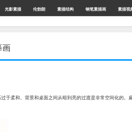
光影素描
伦勃朗
素描结构
钢笔素描画
素描视
摹画
系过于柔和。背景和桌面之间从暗到亮的过渡是非常空间化的。