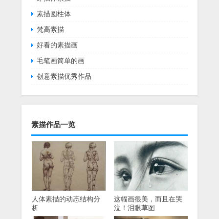
素描圆柱体
梵高素描
好看的素描画
毛笔画简单的画
创意素描优秀作品
素描作品一览
人体素描的动态结构分
这幅画很美，而且在哭
析
泣！泪眼草图