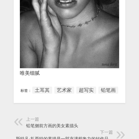
唯美细腻
土耳其
艺术家
超写实
铅笔画
标签：
上一篇
铅笔侧前方画的美女素描头
下一篇
斯特凡·扎西特的素描是一部充满想象力的好作品。