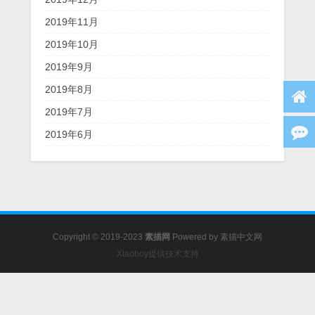
2019年11月
2019年10月
2019年9月
2019年8月
2019年7月
2019年6月
Copyright © 2019-2023
素描网
Powered by
素描中文网
Xiaoboy提供技术支持