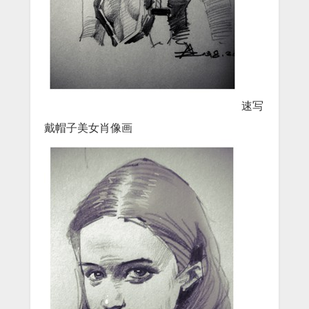
速写
戴帽子美女肖像画