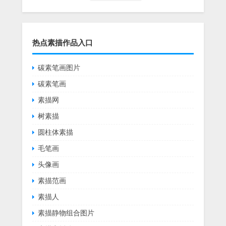
热点素描作品入口
碳素笔画图片
碳素笔画
素描网
树素描
圆柱体素描
毛笔画
头像画
素描范画
素描人
素描静物组合图片