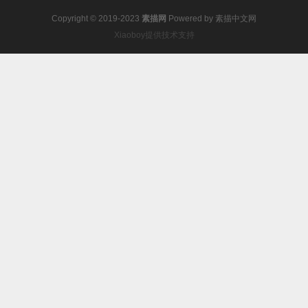
Copyright © 2019-2023
素描网
Powered by
素描中文网
Xiaoboy提供技术支持