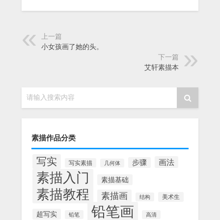
上一篇
小女孩画了她的头。
下一篇
艾轩素描本
请输入搜索内容
素描作品分类
写实
画法
步骤
写实素描
几何体
素描入门
素描基础
素描教程
素描画
美术生
结构
铅笔画
超写实
铅笔
高清