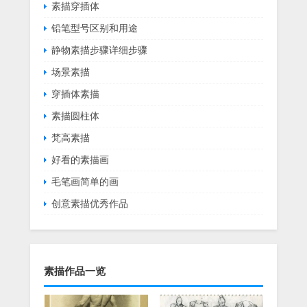
素描穿插体
铅笔型号区别和用途
静物素描步骤详细步骤
场景素描
穿插体素描
素描圆柱体
梵高素描
好看的素描画
毛笔画简单的画
创意素描优秀作品
素描作品一览