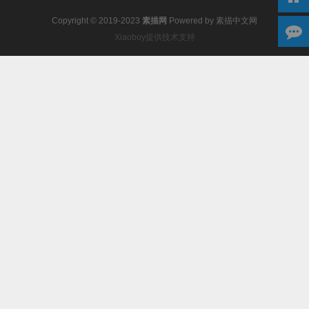
Copyright © 2019-2023
素描网
Powered by
素描中文网
Xiaoboy提供技术支持