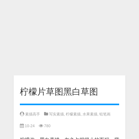
柠檬片草图黑白草图
素描高手
写实素描
,
柠檬素描
,
水果素描
,
铅笔画
10-24
780