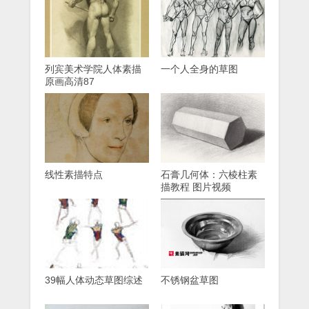
列宾美术学院人体素描
一个人全身的草图
原画高清87
线性素描特点
石膏几何体：六棱柱素
描教程 图片视频
39幅人体动态草图综述
不锈钢盆草图