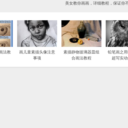
美女教你画画，详细教程，保证你
画法教
画儿童素描头像注意
素描静物玻璃器皿组
铅笔画之用
事项
合画法教程
超写实动