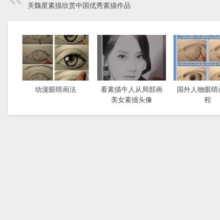
关魏星素描欣赏中国优秀素描作品
动漫眼睛画法
看素描牛人从局部画
国外人物眼睛
美女素描头像
程