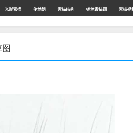
光影素描
伦勃朗
素描结构
钢笔素描画
素描视
草图