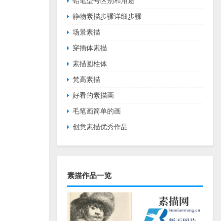
铅笔型号区别和用途
静物素描步骤详细步骤
场景素描
穿插体素描
素描圆柱体
梵高素描
好看的素描画
毛笔画简单的画
创意素描优秀作品
素描作品一览