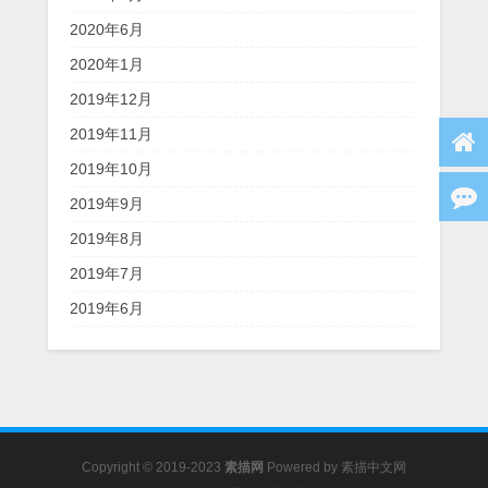
2020年6月
2020年1月
2019年12月
2019年11月
2019年10月
2019年9月
2019年8月
2019年7月
2019年6月
Copyright © 2019-2023
素描网
Powered by
素描中文网