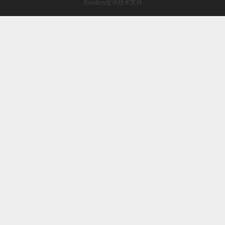
Xiaoboy提供技术支持