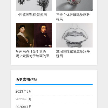
中性笔画课程:浣熊画
三维立体玻璃球绘画教
程展
学画画必须先学素描
草图喷嘴超逼真绘制步
吗？素描对于绘画的重
骤图
要性！
历史素描作品
2023年3月
2021年5月
2020年7月