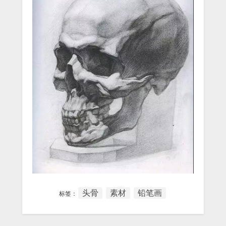
头骨
素材
铅笔画
标签：