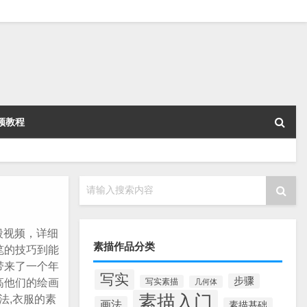
频教程
请输入搜索内容
段视频，详细
素描作品分类
笔的技巧到能
带来了一个年
写实
步骤
高他们的绘画
写实素描
几何体
素描入门
法,衣服的素
画法
素描基础