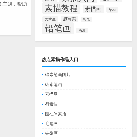
) 主题，帮助
素描教程
素描画
结构
超写实
美术生
铅笔
铅笔画
高清
热点素描作品入口
碳素笔画图片
碳素笔画
素描网
树素描
圆柱体素描
毛笔画
头像画