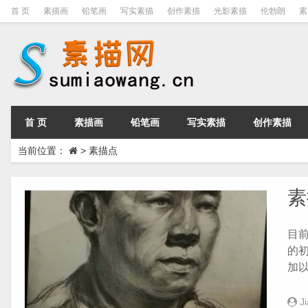
首 页
素描画
铅笔画
写实素描
创作素描
光影素描
伦勃朗
素
首 页
素描画
铅笔画
写实素描
创作素描
当前位置：
>
素描点
素
目
的
加以深
J