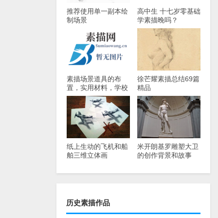
推荐使用单一副本绘
高中生 十七岁零基础
制场景
学素描晚吗？
素描场景道具的布
徐芒耀素描总结69篇
置，实用材料，学校
精品
考试都很有用！
纸上生动的飞机和船
米开朗基罗雕塑大卫
舶三维立体画
的创作背景和故事
历史素描作品