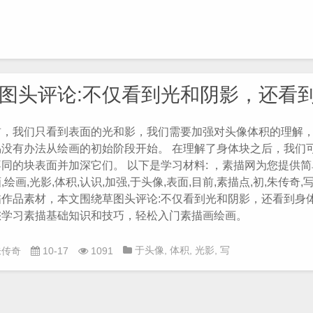
影
,
初
,
加强
,
目前
,
素描入
门
,
素描教程
,
素描点
,
绘
画
,
表面
,
认识
图头评论:不仅看到光和阴影，还看
前，我们只看到表面的光和影，我们需要加强对头像体积的理解
易没有办法从绘画的初始阶段开始。 在理解了身体块之后，我们
不同的块表面并加深它们。 以下是学习材料: ，素描网为您提供
,绘画,光影,体积,认识,加强,于头像,表面,目前,素描点,初,朱传奇,
描作品素材，本文围绕草图头评论:不仅看到光和阴影，还看到身体
您学习素描基础知识和技巧，轻松入门素描画绘画。
于头像
,
体积
,
光影
,
写
朱传奇
10-17
1091
生
,
初
,
加强
,
朱传奇
,
目
前
,
素描点
,
素描点评
,
绘