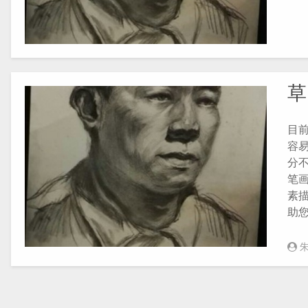
草
目
容
分
笔画
素
助