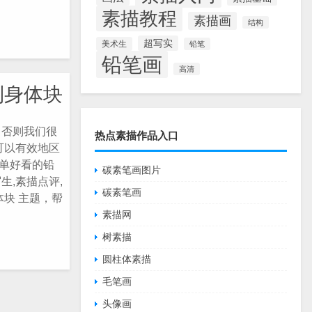
素描教程
素描画
结构
超写实
美术生
铅笔
铅笔画
高清
到身体块
，否则我们很
热点素描作品入口
可以有效地区
简单好看的铅
碳素笔画图片
写生,素描点评,
碳素笔画
块 主题，帮
素描网
树素描
圆柱体素描
毛笔画
头像画