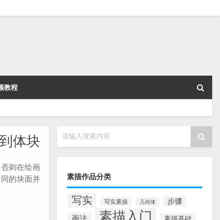
频教程
请输入搜索内容
到体块
，否则在绘画
素描作品分类
不同的块面并
写实
步骤
写实素描
几何体
素描入门
画法
素描基础