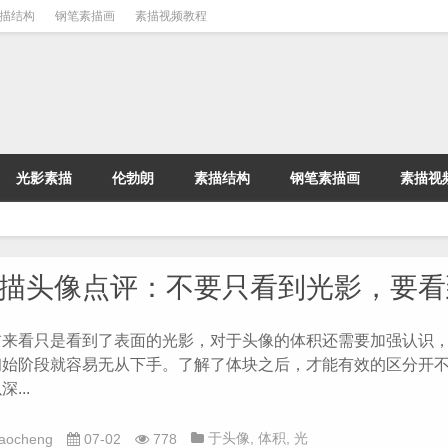
描结构
钢笔素描画
素描视频教程
光影素描
伦勃朗
素描结构
钢笔素描画
素描视
描头像点评：不要只看到光影，要看
前来看只是看到了表面的光影，对于头像的体积还需要加强认识
初始阶段就容易无从下手。了解了体块之后，才能有效的区分开
...
于头像
,
体积
,
光
iaocheng
07-02
778