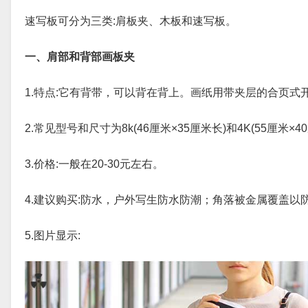
速写板可分为三类:肩板夹、木板和速写板。
一、肩部和背部画板夹
1.特点:它有背带，可以背在背上。画纸用带夹层的合页式
2.常见型号和尺寸为8k(46厘米×35厘米长)和4K(55厘米×4
3.价格:一般在20-30元左右。
4.建议购买:防水，户外写生防水防潮；角落被金属覆盖
5.图片显示: