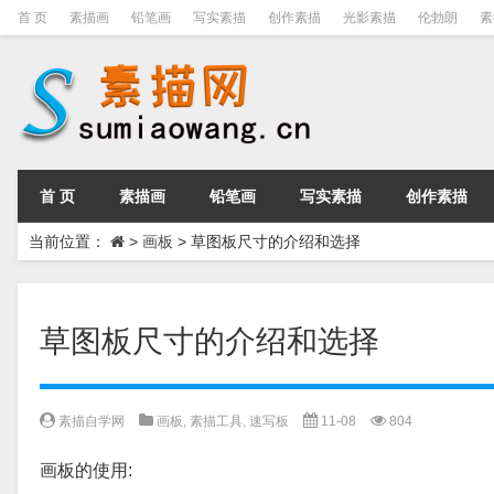
首 页
素描画
铅笔画
写实素描
创作素描
光影素描
伦勃朗
素
首 页
素描画
铅笔画
写实素描
创作素描
当前位置：
>
画板
>
草图板尺寸的介绍和选择
草图板尺寸的介绍和选择
素描自学网
画板
,
素描工具
,
速写板
11-08
804
画板的使用: