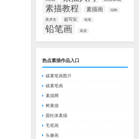
素描教程
素描画
结构
超写实
美术生
铅笔
铅笔画
高清
热点素描作品入口
碳素笔画图片
碳素笔画
素描网
树素描
圆柱体素描
毛笔画
头像画