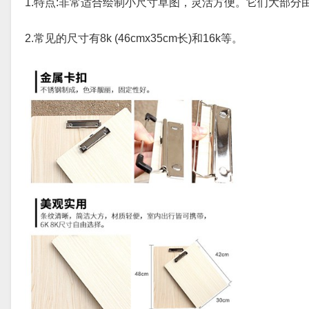
1.特点:非常适合绘制小尺寸草图，灵活方便。它们大部分
2.常见的尺寸有8k (46cmx35cm长)和16k等。