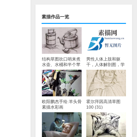
素描作品一览
结构草图吹口哨来煮
男性人体上肢和躯
水壶、水桶和半个苹
干，人体解剖图，学
果。
习素描素描必备材
料！
欧阳鹏杰手绘:羊头骨
霍尔拜因高清草图
素描水彩画
100 (31)