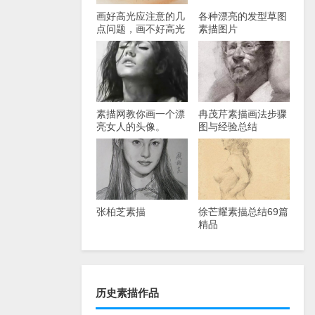
画好高光应注意的几
各种漂亮的发型草图
点问题，画不好高光
素描图片
该怎么办？
素描网教你画一个漂
冉茂芹素描画法步骤
亮女人的头像。
图与经验总结
张柏芝素描
徐芒耀素描总结69篇
精品
历史素描作品