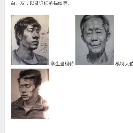
白、灰，以及详细的描绘等。
学生当模特
模特大