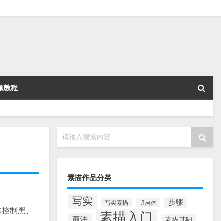
频教程
请输入搜索内容
素描作品分类
写实
步骤
写实素描
几何体
体控制黑、
素描入门
画法
素描基础