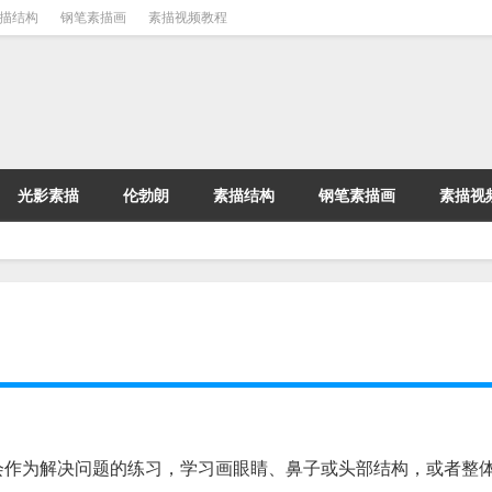
描结构
钢笔素描画
素描视频教程
光影素描
伦勃朗
素描结构
钢笔素描画
素描视
会作为解决问题的练习，学习画眼睛、鼻子或头部结构，或者整