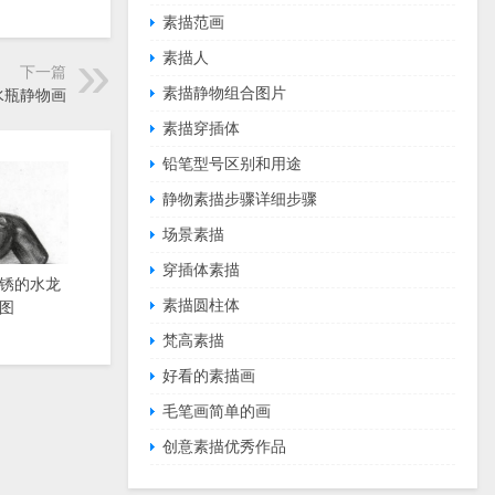
素描范画
素描人
下一篇
素描静物组合图片
水瓶静物画
素描穿插体
铅笔型号区别和用途
静物素描步骤详细步骤
场景素描
穿插体素描
锈的水龙
素描圆柱体
图
梵高素描
好看的素描画
毛笔画简单的画
创意素描优秀作品