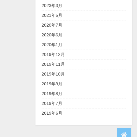
2023年3月
2021年5月
2020年7月
2020年6月
2020年1月
2019年12月
2019年11月
2019年10月
2019年9月
2019年8月
2019年7月
2019年6月