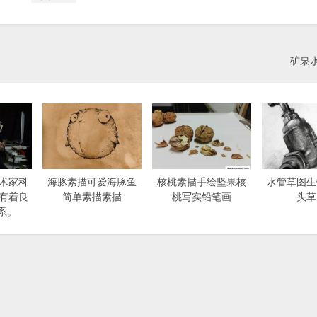
矿泉
艺术家科
海豚素描可爱海豚鱼
核桃素描手绘坚果核
水管草图生
品有着良
简单素描素描
桃写实铅笔画
头草
系。