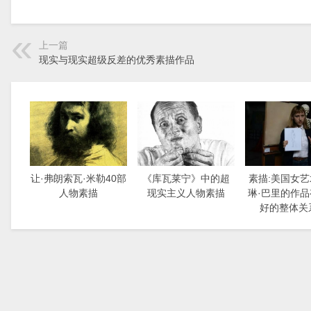
上一篇
现实与现实超级反差的优秀素描作品
让·弗朗索瓦·米勒40部
《库瓦莱宁》中的超
素描:美国女
人物素描
现实主义人物素描
琳·巴里的作
好的整体关