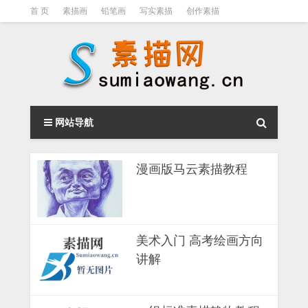
首 页
素描画
铅笔画
写实素描
创作素描
光影素描
伦勃朗
素描结构
钢笔素描画
素描视频教程
网站导航
漫画版马云素描教程
美术入门 高考绘画方向
讲解