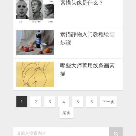
素描头像是什么？
素描静物入门教程绘画
步骤
哪些大师善用线条画素
描
1
2
3
4
5
6
下一页
尾页
请输入搜索内容