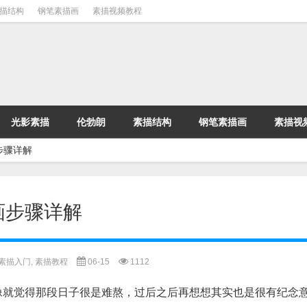
描结构
钢笔素描画
素描视频教程
光影素描
伦勃朗
素描结构
钢笔素描画
素描视
步骤详解
画步骤详解
素描入门
,
素描教程
06-15
1112
像就觉得那段日子很是难熬，过后之后再想想其实也是很有纪念