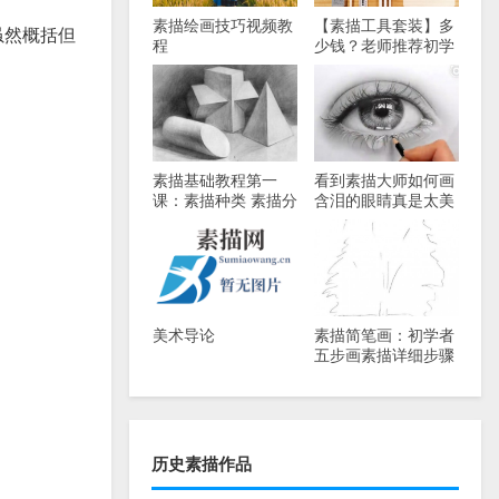
素描绘画技巧视频教
【素描工具套装】多
虽然概括但
程
少钱？老师推荐初学
者必备素描套装！
素描基础教程第一
看到素描大师如何画
课：素描种类 素描分
含泪的眼睛真是太美
为几种？
了！
美术导论
素描简笔画：初学者
五步画素描详细步骤
讲解
历史素描作品