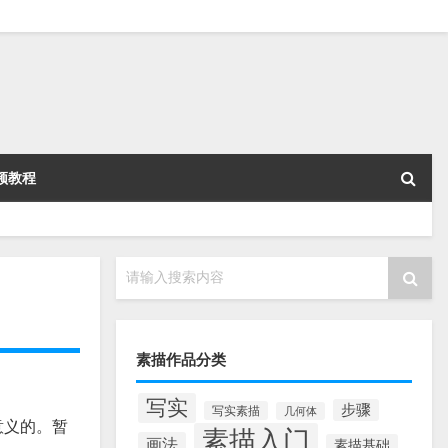
频教程
请输入搜索内容
素描作品分类
写实
步骤
写实素描
几何体
意义的。暂
素描入门
画法
素描基础