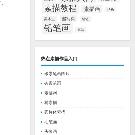
了。
素描教程
素描画
结构
超写实
美术生
铅笔
铅笔画
高清
热点素描作品入口
碳素笔画图片
碳素笔画
素描网
树素描
圆柱体素描
毛笔画
头像画