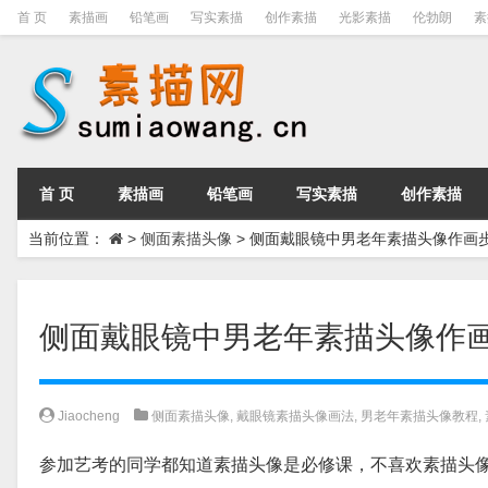
首 页
素描画
铅笔画
写实素描
创作素描
光影素描
伦勃朗
素
首 页
素描画
铅笔画
写实素描
创作素描
当前位置：
>
侧面素描头像
>
侧面戴眼镜中男老年素描头像作画
侧面戴眼镜中男老年素描头像作
Jiaocheng
侧面素描头像
,
戴眼镜素描头像画法
,
男老年素描头像教程
,
参加艺考的同学都知道素描头像是必修课，不喜欢素描头