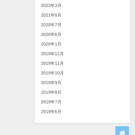
2023年3月
2021年5月
2020年7月
2020年6月
2020年1月
2019年12月
2019年11月
2019年10月
2019年9月
2019年8月
2019年7月
2019年6月