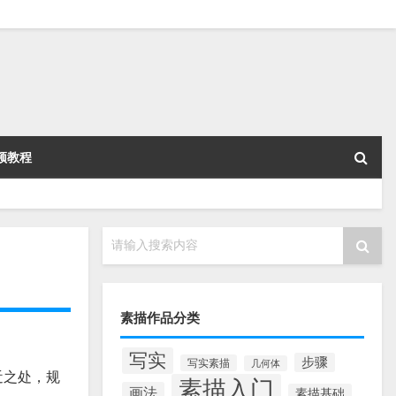
频教程
请输入搜索内容
素描作品分类
写实
步骤
写实素描
几何体
近之处，规
素描入门
画法
素描基础