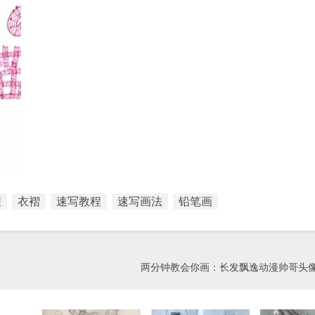
程
衣褶
速写教程
速写画法
铅笔画
两分钟教会你画：长发飘逸动漫帅哥头