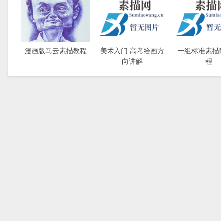
漫画版马云素描教程
美术入门 高考绘画方
一组标准素描
向讲解
程