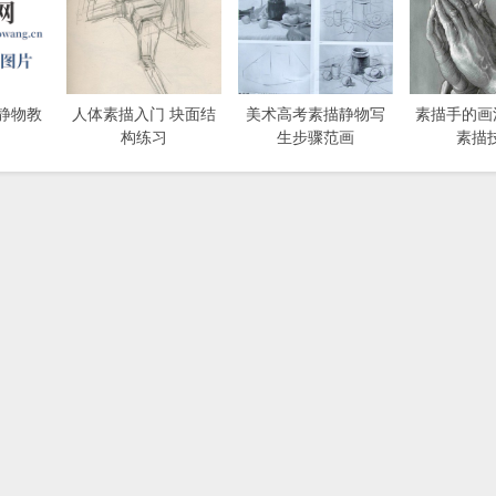
静物教
人体素描入门 块面结
美术高考素描静物写
素描手的画
构练习
生步骤范画
素描