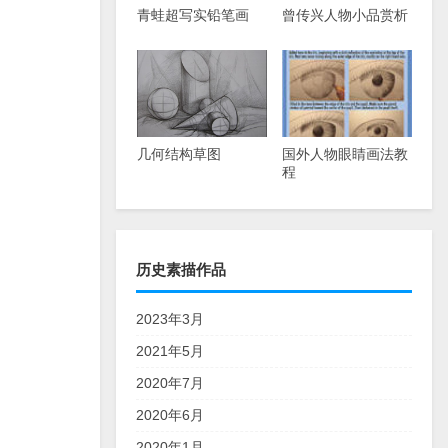
青蛙超写实铅笔画
曾传兴人物小品赏析
几何结构草图
国外人物眼睛画法教
程
历史素描作品
2023年3月
2021年5月
2020年7月
2020年6月
2020年1月