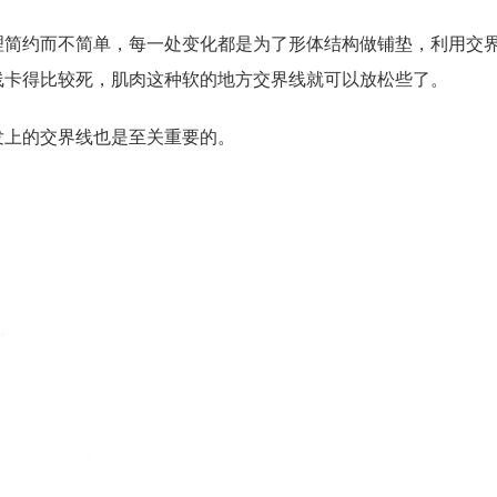
理简约而不简单，每一处变化都是为了形体结构做铺垫，利用交
线卡得比较死，肌肉这种软的地方交界线就可以放松些了。
发上的交界线也是至关重要的。