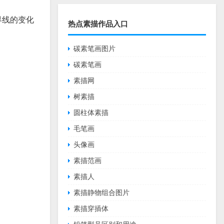
界线的变化
热点素描作品入口
碳素笔画图片
碳素笔画
素描网
树素描
圆柱体素描
毛笔画
头像画
素描范画
素描人
素描静物组合图片
素描穿插体