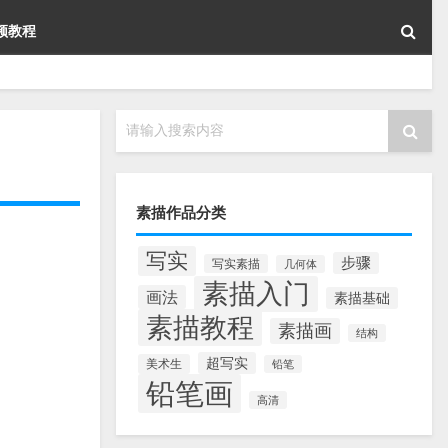
频教程
请输入搜索内容
素描作品分类
写实
步骤
写实素描
几何体
素描入门
画法
素描基础
素描教程
素描画
结构
超写实
美术生
铅笔
铅笔画
高清