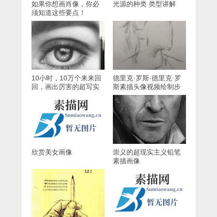
如果你想画肖像，你必
光源的种类 类型讲解
须知道这些要点！
10小时，10万个来来回
德里克·罗斯·德里克·罗
回，画出厉害的超写实
斯素描头像视频绘制步
素描眼睛、眼眉！
骤
欣赏美女画像
崇义的超现实主义铅笔
素描画像