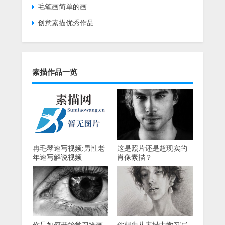
毛笔画简单的画
创意素描优秀作品
素描作品一览
冉毛琴速写视频:男性老
这是照片还是超现实的
年速写解说视频
肖像素描？