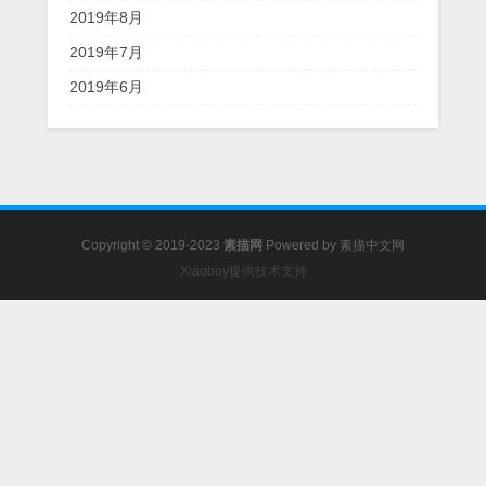
2019年8月
2019年7月
2019年6月
Copyright © 2019-2023
素描网
Powered by
素描中文网
Xiaoboy提供技术支持