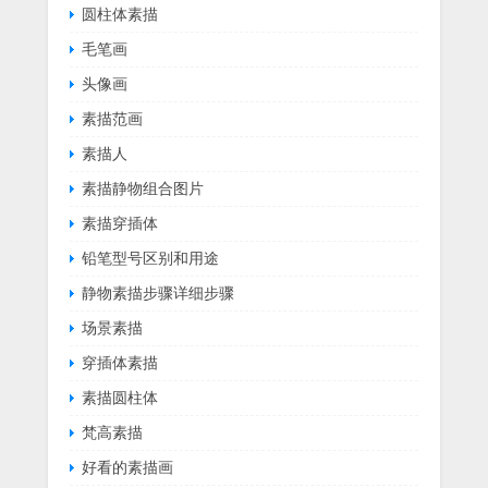
圆柱体素描
毛笔画
头像画
素描范画
素描人
素描静物组合图片
素描穿插体
铅笔型号区别和用途
静物素描步骤详细步骤
场景素描
穿插体素描
素描圆柱体
梵高素描
好看的素描画