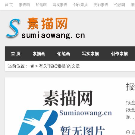
首 页
素描画
铅笔画
写实素描
创作素描
光影素描
伦勃朗
素
首 页
素描画
铅笔画
写实素描
创作素描
当前位置：
>
有关“报纸素描”的文章
报
纸盒
纸盒
题