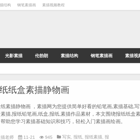
描结构
钢笔素描画
素描视频教程
光影素描
伦勃朗
素描结构
钢笔素描画
素描视
纸纸盒素描静物画
纸素描静物画 ，素描网为您提供简单好看的铅笔画,素描基础,写实
素描,报纸铅笔画,纸盒,报纸,素描作品素材，本文围绕报纸纸盒素
，帮助您学习素描基础知识和技巧，轻松入门素描画绘画。
写实
,
报纸
,
报纸素描
,
报
素描老师
11-21
945