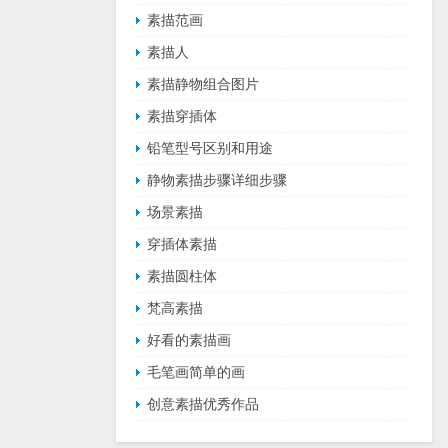
素描范画
素描人
素描静物组合图片
素描穿插体
铅笔型号区别和用途
静物素描步骤详细步骤
场景素描
穿插体素描
素描圆柱体
梵高素描
好看的素描画
毛笔画简单的画
创意素描优秀作品