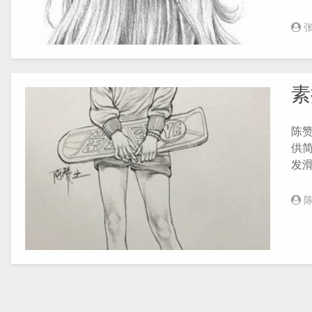
素
陈
供简
发