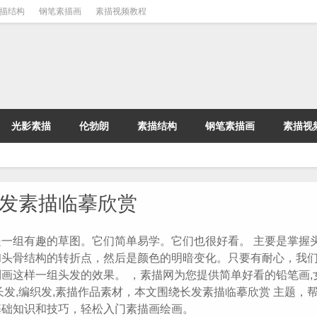
描结构
钢笔素描画
素描视频教程
光影素描
伦勃朗
素描结构
钢笔素描画
素描视
发素描临摹欣赏
是一组有趣的草图。它们简单易学。它们也很好看。 主要是掌握
和头骨结构的转折点，然后是颜色的明暗变化。只要有耐心，我
画这样一组头发的效果。 ，素描网为您提供简单好看的铅笔画,女
长发,编织发,素描作品素材，本文围绕长发素描临摹欣赏 主题，
基础知识和技巧，轻松入门素描画绘画。