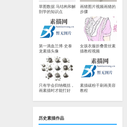
草图数据:马结构和解
画猪图片视频画猪的
剖学的知识点
步骤
第一滴血兰博·史泰
女孩衣服折叠蕾丝素
龙素描头像
描教程视频
只有学会归纳概括，
素描碳粉干刷画美容
画素描时才能打好
教程
型！
历史素描作品