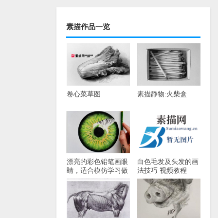
素描作品一览
卷心菜草图
素描静物:火柴盒
漂亮的彩色铅笔画眼
白色毛发及头发的画
睛，适合模仿学习做
法技巧 视频教程
头像