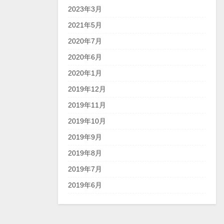
2023年3月
2021年5月
2020年7月
2020年6月
2020年1月
2019年12月
2019年11月
2019年10月
2019年9月
2019年8月
2019年7月
2019年6月