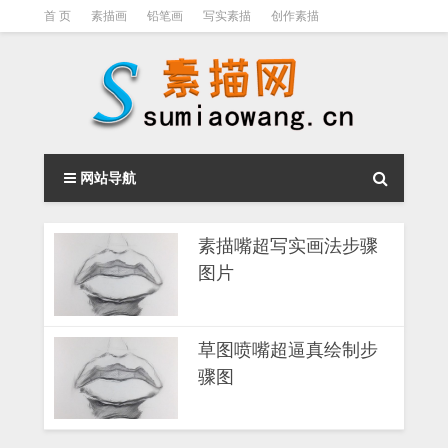
首 页
素描画
铅笔画
写实素描
创作素描
光影素描
伦勃朗
素描结构
钢笔素描画
素描视频教程
网站导航
素描嘴超写实画法步骤
图片
草图喷嘴超逼真绘制步
骤图