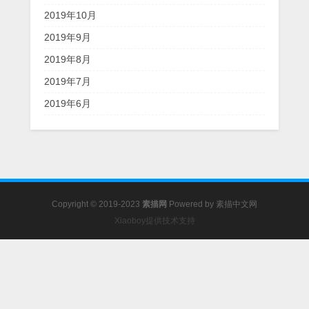
2019年10月
2019年9月
2019年8月
2019年7月
2019年6月
Copyright © 2019-2023
素描网
Powered by
素描中文网
Xiaoboy提供技术支持