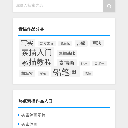
请输入搜索内容
素描作品分类
写实
画法
步骤
写实素描
几何体
素描入门
素描基础
素描教程
素描画
美术生
结构
铅笔画
超写实
铅笔
高清
热点素描作品入口
碳素笔画图片
碳素笔画