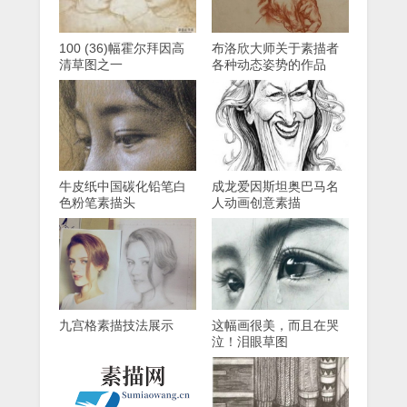
100 (36)幅霍尔拜因高
布洛欣大师关于素描者
清草图之一
各种动态姿势的作品
牛皮纸中国碳化铅笔白
成龙爱因斯坦奥巴马名
色粉笔素描头
人动画创意素描
九宫格素描技法展示
这幅画很美，而且在哭
泣！泪眼草图