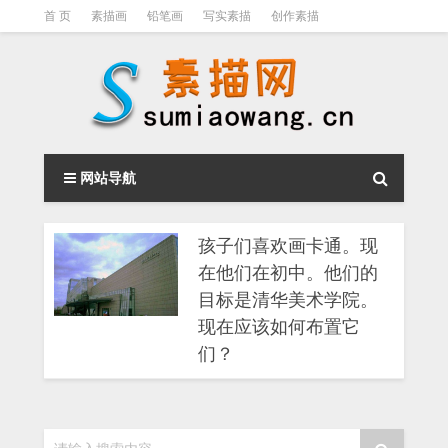
首 页
素描画
铅笔画
写实素描
创作素描
光影素描
伦勃朗
素描结构
钢笔素描画
素描视频教程
网站导航
孩子们喜欢画卡通。现
在他们在初中。他们的
目标是清华美术学院。
现在应该如何布置它
们？