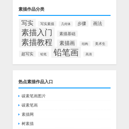
素描作品分类
写实
画法
步骤
写实素描
几何体
素描入门
素描基础
素描教程
素描画
美术生
结构
铅笔画
超写实
铅笔
高清
热点素描作品入口
碳素笔画图片
碳素笔画
素描网
树素描