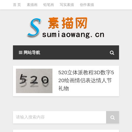
首 页
素描画
铅笔画
写实素描
创作素描
光影素描
伦勃朗
素描结构
钢笔素描画
素描视频教程
网站导航
520立体派教程3D数字5
20绘画情侣表达情人节
礼物
请输入搜索内容