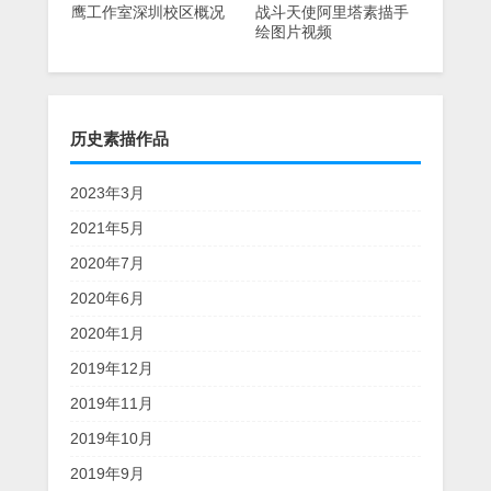
鹰工作室深圳校区概况
战斗天使阿里塔素描手
绘图片视频
历史素描作品
2023年3月
2021年5月
2020年7月
2020年6月
2020年1月
2019年12月
2019年11月
2019年10月
2019年9月