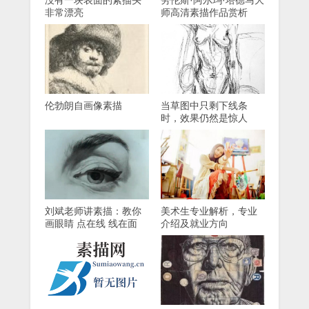
没有一块表面的素描头
劳伦斯·阿尔玛·塔德马大
非常漂亮
师高清素描作品赏析
伦勃朗自画像素描
当草图中只剩下线条
时，效果仍然是惊人
的！
刘斌老师讲素描：教你
美术生专业解析，专业
画眼睛 点在线 线在面
介绍及就业方向