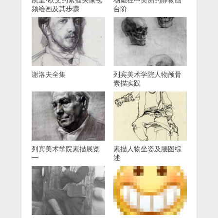
凯里·欧文的素描头像视
杨彪在中美洲的静物画
频绘画及其步骤
台阶
谢洛夫全集
列宾美术学院人物颅骨
素描实践
列宾美术学院素描展览
素描人物坐姿及腰图综
一
述