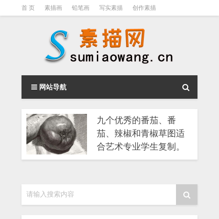
首 页
素描画
铅笔画
写实素描
创作素描
光影素描
伦勃朗
素描结构
钢笔素描画
素描视频教程
网站导航
九个优秀的番茄、番
茄、辣椒和青椒草图适
合艺术专业学生复制。
请输入搜索内容