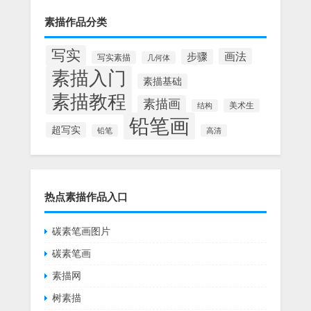
素描作品分类
写实
画法
步骤
写实素描
几何体
素描入门
素描基础
素描教程
素描画
美术生
结构
铅笔画
超写实
铅笔
高清
热点素描作品入口
碳素笔画图片
碳素笔画
素描网
树素描