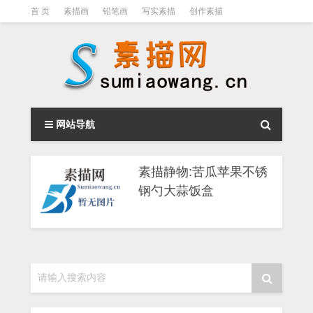
首 页
素描画
铅笔画
写实素描
创作素描
光影素描
伦勃朗
素描结构
钢笔素描画
素描视频教程
网站导航
素描静物:苦瓜苹果不锈
钢勺大蒜饭盒
请输入搜索内容