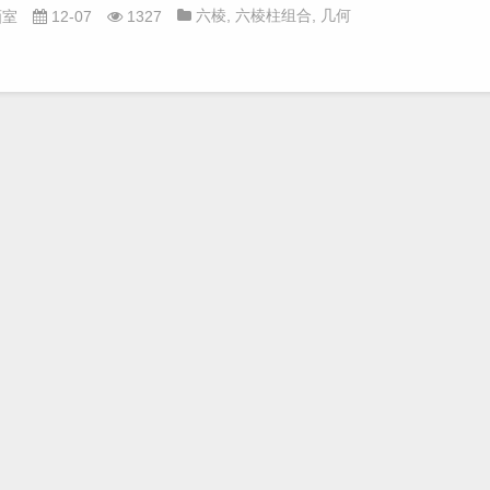
六棱
,
六棱柱组合
,
几何
画室
12-07
1327
体
,
四棱锥
,
圆柱体
,
圆锥贯
穿体
,
手稿
,
正方体
,
画
法
,
石膏
,
菱形