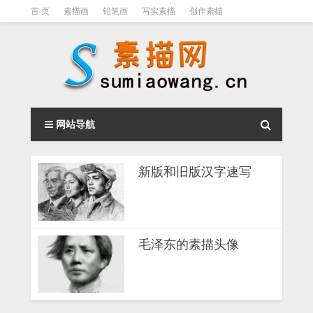
首 页
素描画
铅笔画
写实素描
创作素描
光影素描
伦勃朗
素描结构
钢笔素描画
素描视频教程
网站导航
新版和旧版汉字速写
毛泽东的素描头像