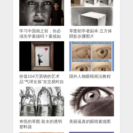
求鞠躬，成为老师！
学习中国画之前，你必
草图初学者副本:立方体
须先学素描吗？素描如
阴影步骤图片
何帮助国会？
价值104万英镑的艺术
国外人物眼睛画法教程
品“气球女孩”在交易时自
毁了
奇怪的草图:装水的透明
美丽逼真的眼睛素描图
塑料袋