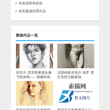
毛笔画简单的画
创意素描优秀作品
素描作品一览
吴亦凡·克里斯素描头像
法国画家皮埃尔·保罗·普
飞线涂鸦——视频绘画
吕东的九幅素描
过程