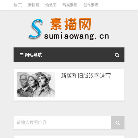
首 页
素描画
铅笔画
写实素描
创作素描
光影素描
伦勃朗
素描结构
钢笔素描画
素描视频教程
网站导航
新版和旧版汉字速写
请输入搜索内容