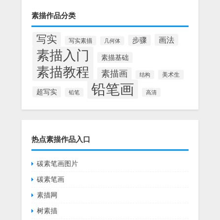
素描作品分类
写实
画法
步骤
写实素描
几何体
素描入门
素描基础
素描教程
素描画
美术生
结构
铅笔画
超写实
铅笔
高清
热点素描作品入口
碳素笔画图片
碳素笔画
素描网
树素描