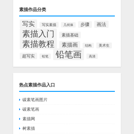
素描作品分类
写实
画法
步骤
写实素描
几何体
素描入门
素描基础
素描教程
素描画
美术生
结构
铅笔画
超写实
铅笔
高清
热点素描作品入口
碳素笔画图片
碳素笔画
素描网
树素描