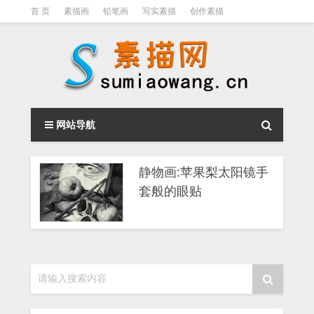
首 页
素描画
铅笔画
写实素描
创作素描
光影素描
伦勃朗
素描结构
钢笔素描画
素描视频教程
网站导航
静物画:苹果梨太阳镜手
套般的眼贴
请输入搜索内容