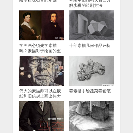
绘制盗版石膏的步骤
苹果草图结构块表面分
解步骤的绘制方法
学画画必须先学素描
十部素描几何作品评析
吗？素描对于绘画的重
要性！
伟大的素描师可以在废
姜素描手绘蔬菜姜铅笔
纸和旧信封上画出伟大
的素描。