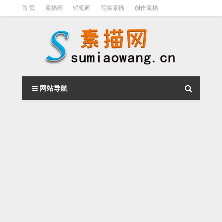
首 页
素描画
铅笔画
写实素描
创作素描
光影素描
伦勃朗
素描结构
钢笔素描画
素描视频教程
网站导航