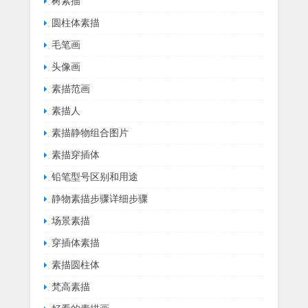
树素描
圆柱体素描
毛笔画
头像画
素描范画
素描人
素描静物组合图片
素描穿插体
铅笔型号区别和用途
静物素描步骤详细步骤
场景素描
穿插体素描
素描圆柱体
梵高素描