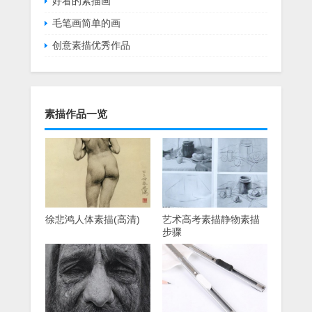
好看的素描画
毛笔画简单的画
创意素描优秀作品
素描作品一览
徐悲鸿人体素描(高清)
艺术高考素描静物素描
步骤