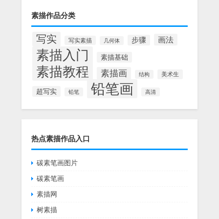
素描作品分类
写实
画法
步骤
写实素描
几何体
素描入门
素描基础
素描教程
素描画
美术生
结构
铅笔画
超写实
铅笔
高清
热点素描作品入口
碳素笔画图片
碳素笔画
素描网
树素描