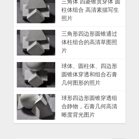
三角体 四菱锥贯穿体 圆
柱体组合 高清素描写生
照片
三角形四边形圆锥通过
体柱组合的高清草图照
片
球体、圆柱体、四边形
圆锥体穿透和组合石膏
几何图形的照片
球形四边形圆锥穿透组
合静物，石膏几何高清
晰度背光图片