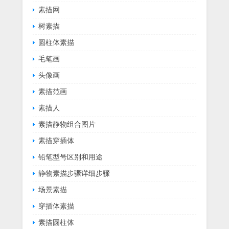
素描网
树素描
圆柱体素描
毛笔画
头像画
素描范画
素描人
素描静物组合图片
素描穿插体
铅笔型号区别和用途
静物素描步骤详细步骤
场景素描
穿插体素描
素描圆柱体