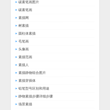
碳素笔画图片
碳素笔画
素描网
树素描
圆柱体素描
毛笔画
头像画
素描范画
素描人
素描静物组合图片
素描穿插体
铅笔型号区别和用途
静物素描步骤详细步骤
场景素描