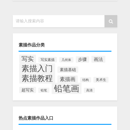
请输入搜索内容
素描作品分类
写实
画法
步骤
写实素描
几何体
素描入门
素描基础
素描教程
素描画
美术生
结构
铅笔画
超写实
铅笔
高清
热点素描作品入口