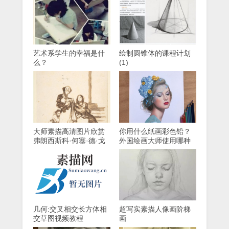
艺术系学生的幸福是什
绘制圆锥体的课程计划
么？
(1)
大师素描高清图片欣赏
你用什么纸画彩色铅？
弗朗西斯科·何塞·德·戈
外国绘画大师使用哪种
雅-卢西恩特斯
纸？
几何:交叉相交长方体相
超写实素描人像画阶梯
交草图视频教程
画