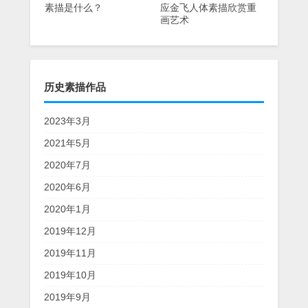
素描是什么？
应金飞人体素描欣赏重
画艺术
历史素描作品
2023年3月
2021年5月
2020年7月
2020年6月
2020年1月
2019年12月
2019年11月
2019年10月
2019年9月