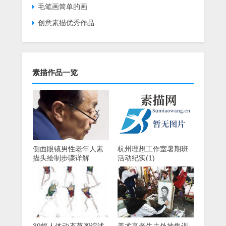
毛笔画简单的画
创意素描优秀作品
素描作品一览
侧面眼镜男性老年人素
杭州理想工作室暑期班
描头绘制步骤详解
活动纪实(1)