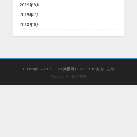
2019年8月
2019年7月
2019年6月
Copyright © 2019-2023
素描网
Powered by
素描中文网
Xiaoboy提供技术支持