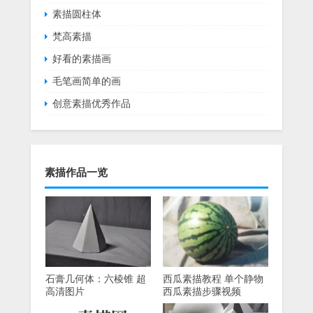
素描圆柱体
梵高素描
好看的素描画
毛笔画简单的画
创意素描优秀作品
素描作品一览
石膏几何体：六棱锥 超
西瓜素描教程 单个静物
高清图片
西瓜素描步骤视频