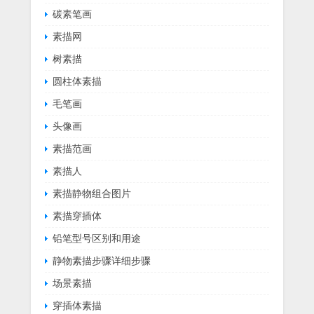
碳素笔画
素描网
树素描
圆柱体素描
毛笔画
头像画
素描范画
素描人
素描静物组合图片
素描穿插体
铅笔型号区别和用途
静物素描步骤详细步骤
场景素描
穿插体素描