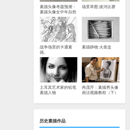
素描头像考题预测：
场景草图:拔河比赛
素描头像女中年自然
光步骤图
战争场景的卡通素
素描静物:火柴盒
描。
土耳其艺术家的铅笔
冉茂芹：素描男头像
素描人物
画法视频教程（下）
历史素描作品