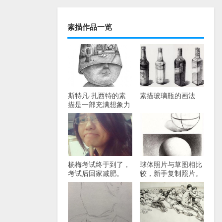
素描作品一览
斯特凡·扎西特的素
素描玻璃瓶的画法
描是一部充满想象力
的好作品。
杨梅考试终于到了，
球体照片与草图相比
考试后回家减肥。
较，新手复制照片。