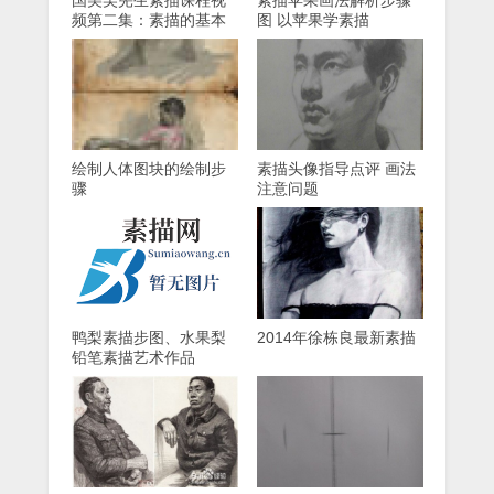
国美吴宪生素描课程视
素描苹果画法解析步骤
频第二集：素描的基本
图 以苹果学素描
概念与艺术语言
绘制人体图块的绘制步
素描头像指导点评 画法
骤
注意问题
鸭梨素描步图、水果梨
2014年徐栋良最新素描
铅笔素描艺术作品