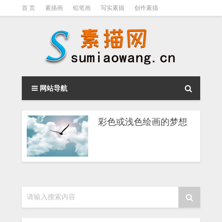
首 页
素描画
铅笔画
写实素描
创作素描
光影素描
伦勃朗
素描结构
钢笔素描画
素描视频教程
网站导航
彩色或浅色绘画的梦想
请输入搜索内容