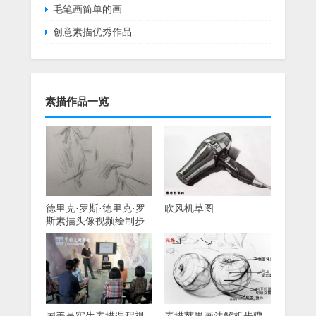
毛笔画简单的画
创意素描优秀作品
素描作品一览
德里克·罗斯·德里克·罗
吹风机草图
斯素描头像视频绘制步
骤