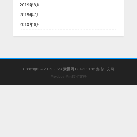
2019年8月
2019年7月
2019年6月
Copyright © 2019-2023
素描网
Powered by
素描中文网
Xiaoboy提供技术支持