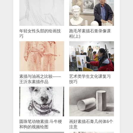
年轻女性头部的绘画技
跑毛琴素描石膏录像课
巧
程(上)
素描与油画之比较——
艺术类学生文化课复习
王沂东素描作品
技巧
圆珠笔动物素描:斗牛梗
画好素描石膏几何体6个
和狗的视频绘图
注意