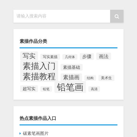
请输入搜索内容
素描作品分类
写实
画法
步骤
写实素描
几何体
素描入门
素描基础
素描教程
素描画
美术生
结构
铅笔画
超写实
铅笔
高清
热点素描作品入口
碳素笔画图片