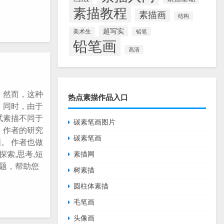
素描教程
素描画
结构
超写实
美术生
铅笔
铅笔画
高清
 然而，这种
热点素描作品入口
 同时，由于
试素描不同于
碳素笔画图片
 作者的研究
碳素笔画
。 作者也做
探索,思考,短
素描网
主题，帮助您
树素描
圆柱体素描
毛笔画
头像画