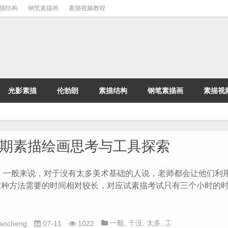
描结构
钢笔素描画
素描视频教程
光影素描
伦勃朗
素描结构
钢笔素描画
素描视
期素描绘画思考与工具探索
般来说，对于没有太多美术基础的人说，老师都会让他们利
这种方法需要的时间相对较长，对应试素描考试只有三个小时的
一般
,
于没
,
太多
,
工
iaocheng
07-11
1022