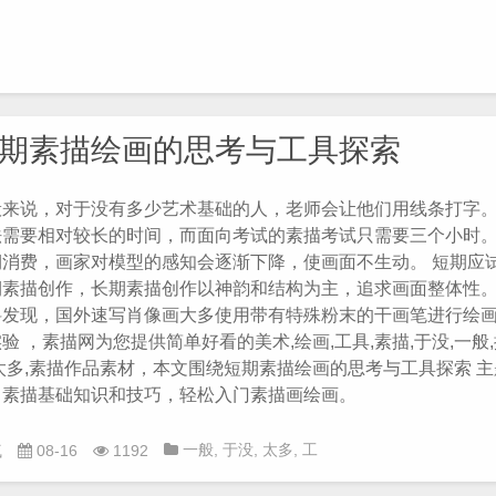
具
,
思考
,
探索
,
短期
,
素
描
,
素描入门
,
素描教程
,
绘
画
,
美术
期素描绘画的思考与工具探索
般来说，对于没有多少艺术基础的人，老师会让他们用线条打字。
法需要相对较长的时间，而面向考试的素描考试只需要三个小时。
期消费，画家对模型的感知会逐渐下降，使画面不生动。 短期应
期素描创作，长期素描创作以神韵和结构为主，追求画面整体性。
料发现，国外速写肖像画大多使用带有特殊粉末的干画笔进行绘画
验 ，素描网为您提供简单好看的美术,绘画,工具,素描,于没,一般,
,太多,素描作品素材，本文围绕短期素描绘画的思考与工具探索 
习素描基础知识和技巧，轻松入门素描画绘画。
一般
,
于没
,
太多
,
工
疯
08-16
1192
具
,
思考
,
探索
,
短期
,
素