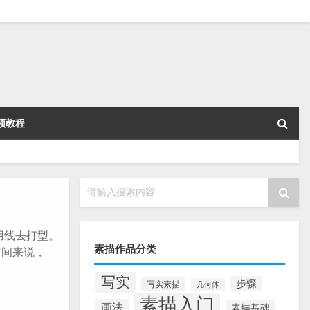
频教程
请输入搜索内容
用线去打型。
素描作品分类
时间来说，
写实
步骤
写实素描
几何体
素描入门
画法
素描基础