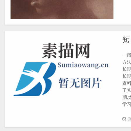
短
一
方
长
长
资
了实
期
学