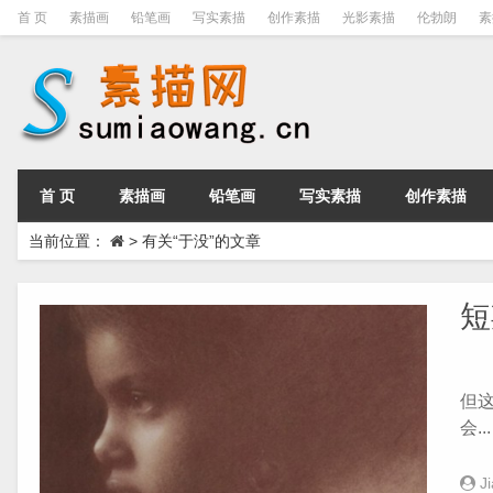
首 页
素描画
铅笔画
写实素描
创作素描
光影素描
伦勃朗
素
首 页
素描画
铅笔画
写实素描
创作素描
当前位置：
>
有关“于没”的文章
短
一
但
会...
J