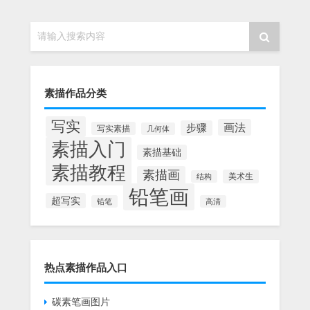
请输入搜索内容
素描作品分类
写实
画法
步骤
写实素描
几何体
素描入门
素描基础
素描教程
素描画
美术生
结构
铅笔画
超写实
铅笔
高清
热点素描作品入口
碳素笔画图片