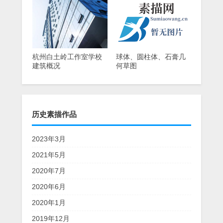
杭州白土岭工作室学校
球体、圆柱体、石膏几
建筑概况
何草图
历史素描作品
2023年3月
2021年5月
2020年7月
2020年6月
2020年1月
2019年12月