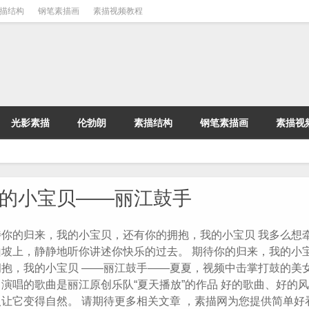
描结构
钢笔素描画
素描视频教程
光影素描
伦勃朗
素描结构
钢笔素描画
素描视
的小宝贝——丽江鼓手
待你的归来，我的小宝贝，还有你的拥抱，我的小宝贝 我多么想
山坡上，静静地听你讲述你快乐的过去。 期待你的归来，我的小
拥抱，我的小宝贝 ——丽江鼓手——夏夏，视频中击掌打鼓的美
，演唱的歌曲是丽江原创乐队“夏天播放”的作品 好的歌曲、好的
人让它变得自然。 请期待更多相关文章 ，素描网为您提供简单好