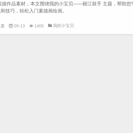
,素描作品素材，本文围绕我的小宝贝——丽江鼓手 主题，帮助您
识和技巧，轻松入门素描画绘画。
我的小宝贝
夏夏
09-13
1405