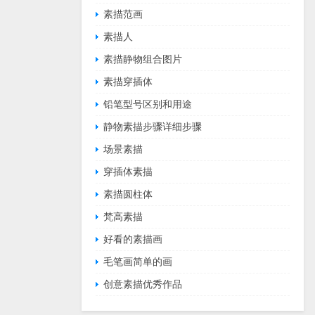
素描范画
素描人
素描静物组合图片
素描穿插体
铅笔型号区别和用途
静物素描步骤详细步骤
场景素描
穿插体素描
素描圆柱体
梵高素描
好看的素描画
毛笔画简单的画
创意素描优秀作品