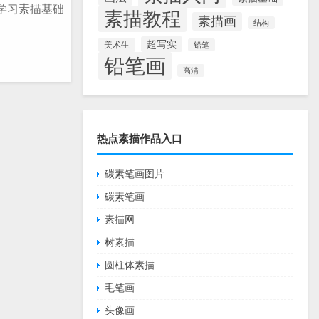
学习素描基础
素描教程
素描画
结构
超写实
美术生
铅笔
铅笔画
高清
热点素描作品入口
碳素笔画图片
碳素笔画
素描网
树素描
圆柱体素描
毛笔画
头像画