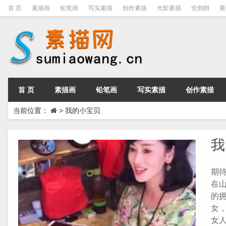
首 页
素描画
铅笔画
写实素描
创作素描
光影素描
伦勃朗
素
首 页
素描画
铅笔画
写实素描
创作素描
当前位置：
>
我的小宝贝
我
期
在
的
女
女