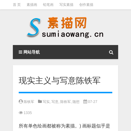
首 页
素描画
铅笔画
写实素描
创作素描
光影素描
伦勃朗
素描结构
钢笔素描画
素描视频教程
网站导航
现实主义与写意陈铁军
陈铁军
写实
,
写意
,
陈铁军
,
随想
07-27
1335
所有单色绘画都被称为素描。) 画标题似乎是