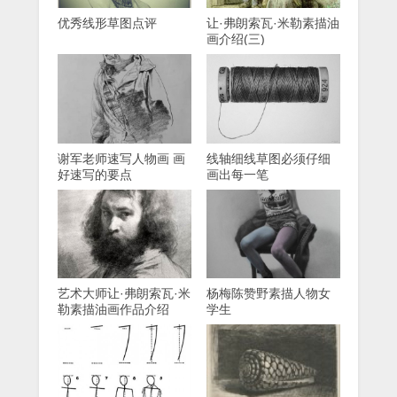
优秀线形草图点评
让·弗朗索瓦·米勒素描油
画介绍(三)
谢军老师速写人物画 画
线轴细线草图必须仔细
好速写的要点
画出每一笔
艺术大师让·弗朗索瓦·米
杨梅陈赞野素描人物女
勒素描油画作品介绍
学生
（一）