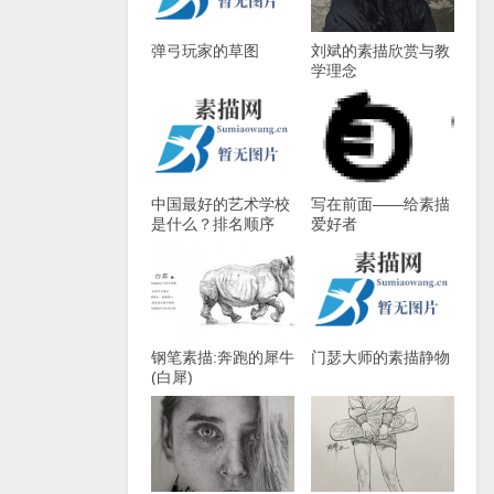
弹弓玩家的草图
刘斌的素描欣赏与教
学理念
中国最好的艺术学校
写在前面——给素描
是什么？排名顺序
爱好者
钢笔素描:奔跑的犀牛
门瑟大师的素描静物
(白犀)