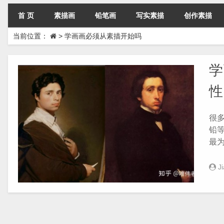
首 页
素描画
铅笔画
写实素描
创作素描
当前位置：
>
学画画必须从素描开始吗
学
性
很
铅
最为.
J