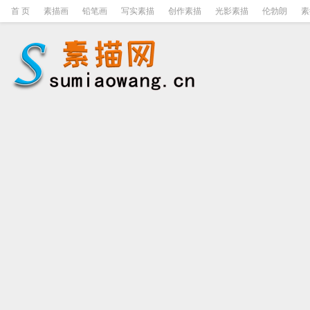
首 页
素描画
铅笔画
写实素描
创作素描
光影素描
伦勃朗
素