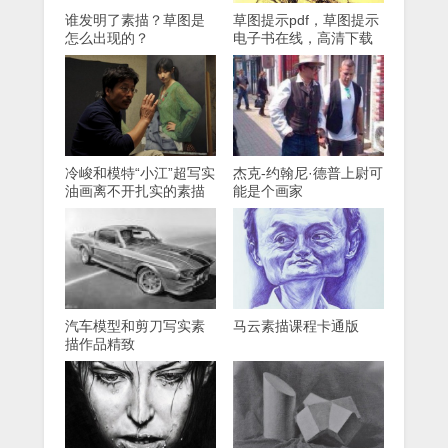
谁发明了素描？草图是
草图提示pdf，草图提示
怎么出现的？
电子书在线，高清下载
冷峻和模特“小江”超写实
杰克-约翰尼·德普上尉可
油画离不开扎实的素描
能是个画家
技巧
汽车模型和剪刀写实素
马云素描课程卡通版
描作品精致