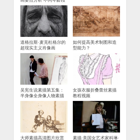
画要点分析 不同年龄段
的头像具体解析
道格拉斯·麦克杜格尔的
如何提高美术制图和造
超现实主义肖像画
型能力？
吴宪生说素描第五集：
女孩衣服折叠蕾丝素描
半身像全身像人物素描
教程视频
讲解视频
大师素描高清图片欣赏
素描:美国女艺术家科琳·