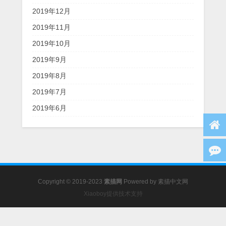
2019年12月
2019年11月
2019年10月
2019年9月
2019年8月
2019年7月
2019年6月
Copyright © 2019-2023
素描网
Powered by
素描中文网
Xiaoboy提供技术支持