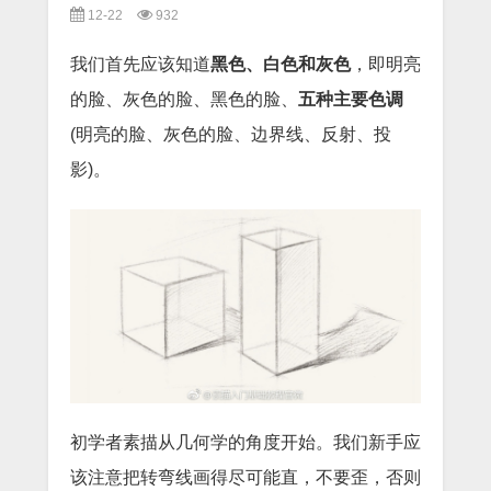
12-22
932
我们首先应该知道
黑色、白色和灰色
，即明亮
的脸、灰色的脸、黑色的脸、
五种主要色调
(明亮的脸、灰色的脸、边界线、反射、投
影)。
初学者素描从几何学的角度开始。我们新手应
该注意把转弯线画得尽可能直，不要歪，否则