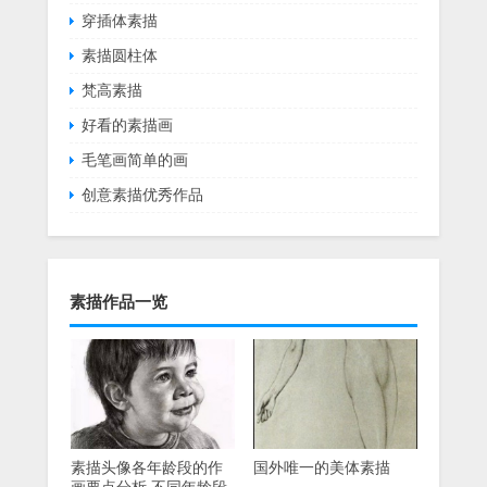
穿插体素描
素描圆柱体
梵高素描
好看的素描画
毛笔画简单的画
创意素描优秀作品
素描作品一览
素描头像各年龄段的作
国外唯一的美体素描